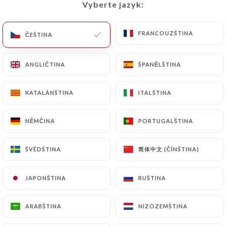
Vyberte jazyk:
Vyberte jazyk:
CS
NABÍDKA
FRANCOUZŠTINA
FRANCOUZŠTINA
ČEŠTINA
ČEŠTINA
ANGLIČTINA
ANGLIČTINA
ŠPANĚLŠTINA
ŠPANĚLŠTINA
/
DOMŮ
KONTAKT
KATALÁNŠTINA
KATALÁNŠTINA
ITALŠTINA
ITALŠTINA
Kontakt
NĚMČINA
NĚMČINA
PORTUGALŠTINA
PORTUGALŠTINA
简体中文 (ČÍNŠTINA)
简体中文 (ČÍNŠTINA)
ŠVÉDŠTINA
ŠVÉDŠTINA
JAPONŠTINA
JAPONŠTINA
RUŠTINA
RUŠTINA
Shaheen Tandoor Time
ARABŠTINA
ARABŠTINA
NIZOZEMŠTINA
NIZOZEMŠTINA