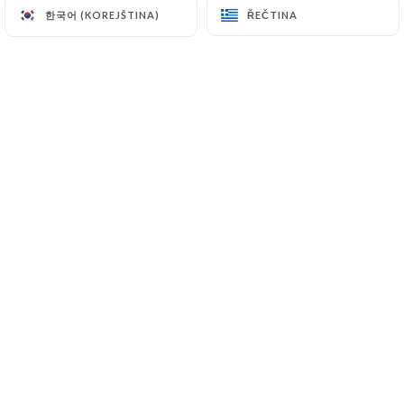
한국어 (KOREJŠTINA)
한국어 (KOREJŠTINA)
ŘEČTINA
ŘEČTINA
27 Rue des Charmettes
69100 Villeurbanne France
+33629909205
Jméno
E-mail
Telefonní číslo