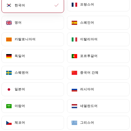
프랑스어
프랑스어
한국어
한국어
메뉴
KO
영어
영어
스페인어
스페인어
카탈로니아어
카탈로니아어
이탈리아어
이탈리아어
/
홈
리뷰
독일어
독일어
포르투갈어
포르투갈어
리뷰
스웨덴어
스웨덴어
중국어 간체
중국어 간체
일본어
일본어
러시아어
러시아어
160 Uniiti 리뷰
아랍어
아랍어
네덜란드어
네덜란드어
4.8 / 5
체코어
체코어
그리스어
그리스어
100% 실제 검증된 리뷰입니다.