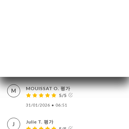
기
Personnels accueillants et repas délicieux
!
문
기
23/02/2026
•
08:52
러
Karine D. 평가
K
5/5
뷰
Très bon accueil, service rapide et
뉴
délicieux
락
06/02/2026
•
06:15
MOUISSAT O. 평가
M
5/5
31/01/2026
•
06:51
Julie T. 평가
J
5/5