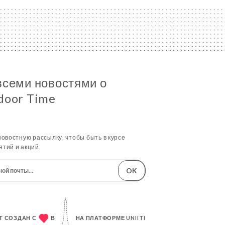
всеми новостями о
door Time
овостную рассылку, чтобы быть в курсе
тий и акций.
OK
Т СОЗДАН С
В
НА ПЛАТФОРМЕ
UNIITI