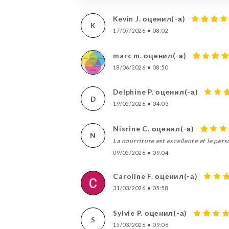
Kevin J. оценил(-а)
K
17/07/2026
•
08:02
marc m. оценил(-а)
18/06/2026
•
08:50
Delphine P. оценил(-а)
D
19/05/2026
•
04:03
Nisrine C. оценил(-а)
N
La nourriture est excellente et le pers
09/05/2026
•
09:04
Caroline F. оценил(-а)
31/03/2026
•
05:58
Sylvie P. оценил(-а)
S
15/03/2026
•
09:06