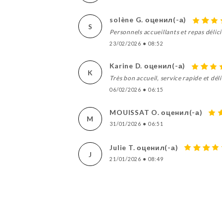
solène G. оценил(-а)
S
Personnels accueillants et repas délici
23/02/2026
•
08:52
Karine D. оценил(-а)
K
Très bon accueil, service rapide et dél
06/02/2026
•
06:15
MOUISSAT O. оценил(-а)
M
31/01/2026
•
06:51
Julie T. оценил(-а)
J
21/01/2026
•
08:49