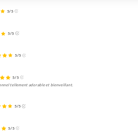
5/5
5/5
5/5
5/5
onnel tellement adorable et bienveillant.
5/5
5/5