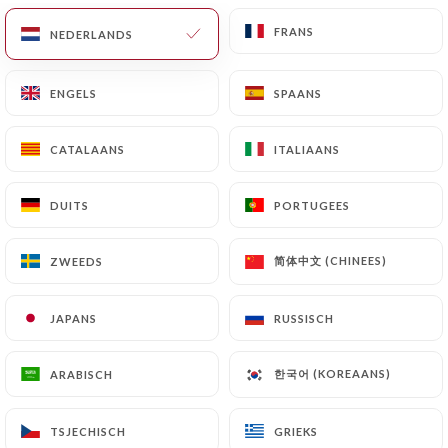
FRANS
FRANS
NEDERLANDS
NEDERLANDS
NL
MENU
ENGELS
ENGELS
SPAANS
SPAANS
CATALAANS
CATALAANS
ITALIAANS
ITALIAANS
/
HOME
REVIEWS
DUITS
DUITS
PORTUGEES
PORTUGEES
Reviews
简体中文 (CHINEES)
简体中文 (CHINEES)
ZWEEDS
ZWEEDS
JAPANS
JAPANS
RUSSISCH
RUSSISCH
160 reviews op Uniiti
한국어 (KOREAANS)
한국어 (KOREAANS)
ARABISCH
ARABISCH
4.8 / 5
TSJECHISCH
TSJECHISCH
GRIEKS
GRIEKS
100% authentieke, geverifieerde reviews.