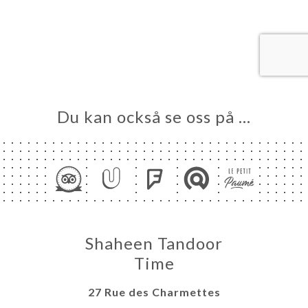
EM
KA
TÄLL
LERI
ÖMEN
NY
Du kan också se oss på …
TAKT
Shaheen Tandoor
Time
27 Rue des Charmettes