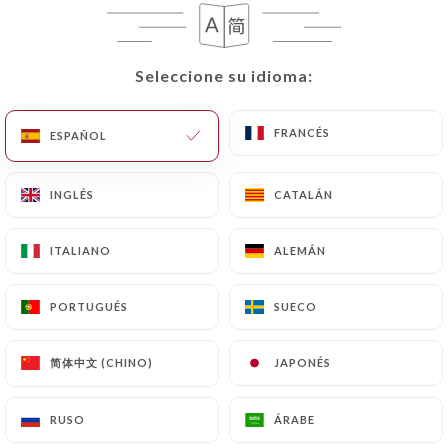
Lassi Mangue
Seleccione su idioma:
Seleccione su idioma:
FRANCÉS
FRANCÉS
ESPAÑOL
ESPAÑOL
INGLÉS
INGLÉS
CATALÁN
CATALÁN
ITALIANO
ITALIANO
ALEMÁN
ALEMÁN
PORTUGUÉS
PORTUGUÉS
SUECO
SUECO
简体中文 (CHINO)
简体中文 (CHINO)
JAPONÉS
JAPONÉS
RUSO
RUSO
ÁRABE
ÁRABE
Raj Gambas Tandoori