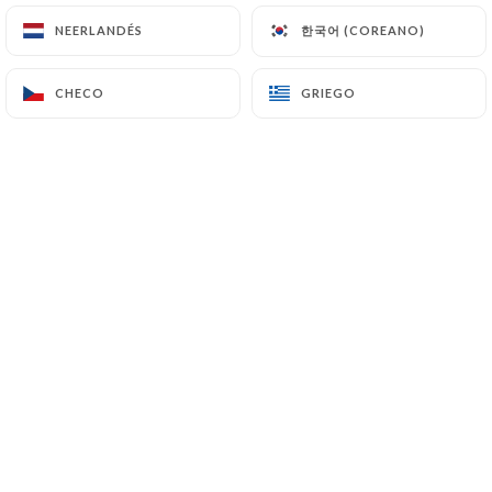
한국어 (COREANO)
한국어 (COREANO)
NEERLANDÉS
NEERLANDÉS
CHECO
CHECO
GRIEGO
GRIEGO
Lassi Rose