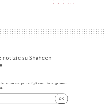
e notizie su Shaheen
e
wsletter per non perderti gli eventi in programma
i.
OK