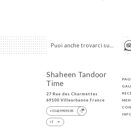
Puoi anche trovarci su…
Shaheen Tandoor
PAGI
Time
GAL
REC
27 Rue des Charmettes
69100 Villeurbanne France
MEN
CON
+33629909205
INF
IT