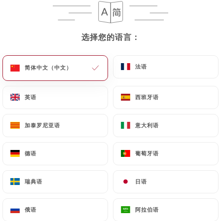
Lassi Mangue
选择您的语言：
选择您的语言：
法语
法语
简体中文（中文）
简体中文（中文）
英语
英语
西班牙语
西班牙语
加泰罗尼亚语
加泰罗尼亚语
意大利语
意大利语
德语
德语
葡萄牙语
葡萄牙语
瑞典语
瑞典语
日语
日语
Raj Gambas Tandoori
俄语
俄语
阿拉伯语
阿拉伯语