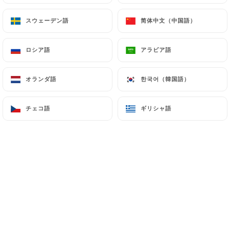
ハンディビーフ
スウェーデン語
スウェーデン語
简体中文（中国語）
简体中文（中国語）
生姜、トマト、スパイスを使って伝統的な方法で調
理された牛肉。バスマティライス添え
ロシア語
ロシア語
アラビア語
アラビア語
16.90€
オランダ語
オランダ語
한국어（韓国語）
한국어（韓国語）
ラムカレー
インド料理の定番、さいの目に切った子羊の脚を慎
チェコ語
チェコ語
ギリシャ語
ギリシャ語
重に脱脂し、カレーソースで調理しました。バスマ
ティライス添え
18.90€
マドラスエビ
皮をむいたエビ、マドラスソースとスパイス。バス
マティライス添え
16.90€