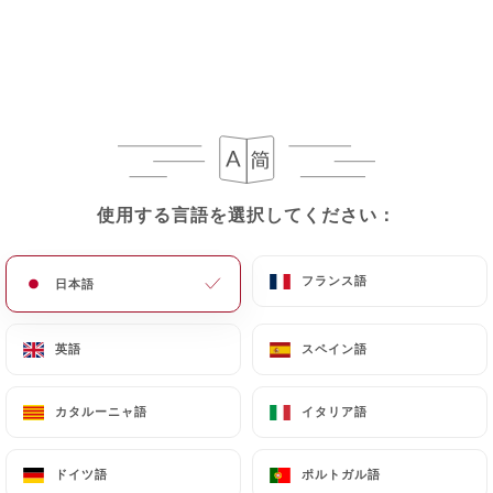
エビビリヤニ
皮をむいたエビ、エンドウ豆、ドライフルーツ、ス
パイス、自家製ソースをバスマティライスで煮込ん
だもの
17.90€
使用する言語を選択してください：
使用する言語を選択してください：
フランス語
フランス語
日本語
日本語
私たちの料理
チキンマサラ
英語
英語
スペイン語
スペイン語
骨なしチキンをオーブンでマリネしてグリルし、カ
レーソース、トマト、生姜、にんにく、スパイスで
カタルーニャ語
カタルーニャ語
イタリア語
イタリア語
調理します。バスマティライス添え
15.90€
ドイツ語
ドイツ語
ポルトガル語
ポルトガル語