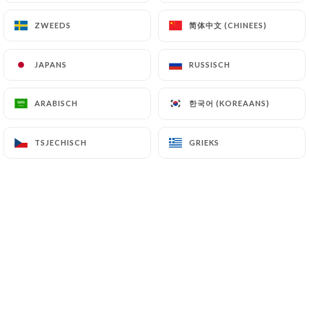
Handi beef
Stukjes rundvlees, op ambachtelijke wijze gegaard
简体中文 (CHINEES)
简体中文 (CHINEES)
ZWEEDS
ZWEEDS
met gember, tomaat en kruiden. Geserveerd met
basmatirijst
JAPANS
JAPANS
RUSSISCH
RUSSISCH
16.90€
한국어 (KOREAANS)
한국어 (KOREAANS)
ARABISCH
ARABISCH
Lamscurry
Een klassieker van de Indiase gastronomie, in
TSJECHISCH
TSJECHISCH
GRIEKS
GRIEKS
blokjes gesneden lamsbout zorgvuldig ontvet en
gekookt in onze kerriesaus. Geserveerd met
Basmati rijst
18.90€
Madras garnalen
Gepelde garnalen, met madrassaus en kruiden.
Geserveerd met basmatirijst
16.90€