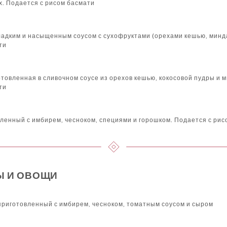
х. Подается с рисом басмати
ладким и насыщенным соусом с сухофруктами (орехами кешью, минд
ти
отовленная в сливочном соусе из орехов кешью, кокосовой пудры и 
ти
ленный с имбирем, чесноком, специями и горошком. Подается с рис
Ы И ОВОЩИ
риготовленный с имбирем, чесноком, томатным соусом и сыром