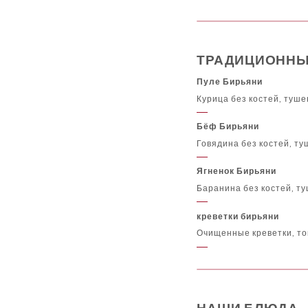
ТРАДИЦИОННЫ
Пуле Бирьяни
Курица без костей, туш
Бёф Бирьяни
Говядина без костей, т
Ягненок Бирьяни
Баранина без костей, т
креветки бирьяни
Очищенные креветки, то
НАШИ БЛЮДА