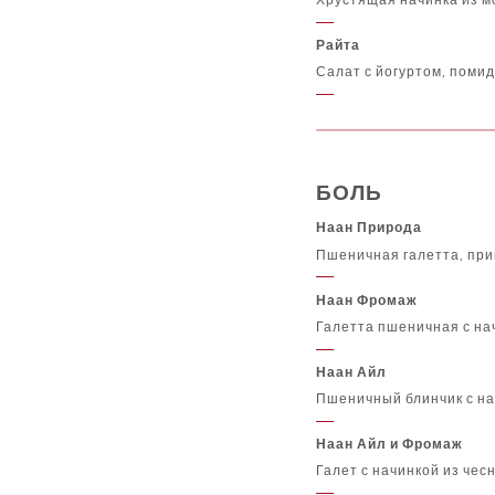
Райта
Салат с йогуртом, поми
БОЛЬ
Наан Природа
Пшеничная галетта, при
Наан Фромаж
Галетта пшеничная с на
Наан Айл
Пшеничный блинчик с на
Наан Айл и Фромаж
Галет с начинкой из чес