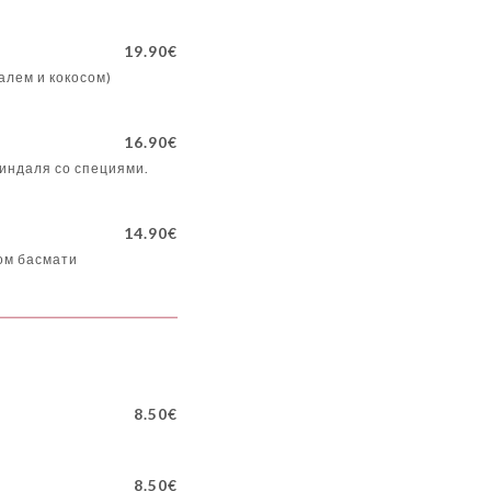
19.90€
алем и кокосом)
16.90€
миндаля со специями.
14.90€
ом басмати
8.50€
8.50€