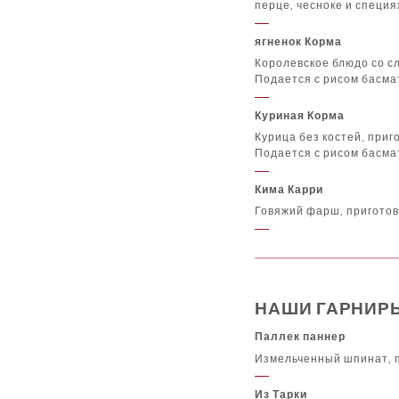
перце, чесноке и специя
ягненок Корма
Королевское блюдо со с
Подается с рисом басма
Куриная Корма
Курица без костей, приг
Подается с рисом басма
Кима Карри
Говяжий фарш, приготов
НАШИ ГАРНИР
Паллек паннер
Измельченный шпинат, п
Из Тарки