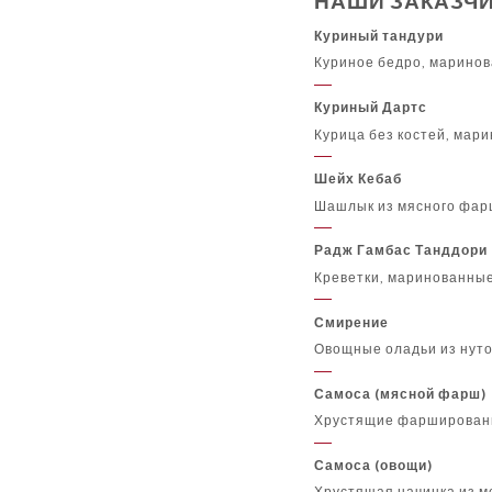
НАШИ ЗАКАЗЧ
Куриный тандури
Куриное бедро, маринов
Куриный Дартс
Курица без костей, мари
Шейх Кебаб
Шашлык из мясного фарш
Радж Гамбас Танддори
Креветки, маринованные
Смирение
Овощные оладьи из нуто
Самоса (мясной фарш)
Хрустящие фаршированн
Самоса (овощи)
Хрустящая начинка из м