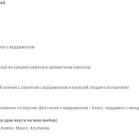
чай
рог с кардамоном
нкой из грецких орехов и ароматным сиропом
 пончик с сиропом с кардамоном и корицей (подается горячим)
оженое со вкусом: фисташки с кардамоном / Кокос, кардамон с мин
р (два вкуса на ваш выбор)
 Лимон, Манго, Клубника