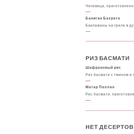
Чечевица, приготовленн
Баниган Бахрата
Баклажаны на гриле в д
РИЗ БАСМАТИ
Шафрановый рис
Риз басмати с тмином и
Матар Паллао
Рис басмати, приготовл
НЕТ ДЕСЕРТОВ