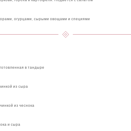
дорами, огурцами, сырыми овощами и специями
готовленная в тандыре
чинкой из сыра
чинкой из чеснока
нока и сыра