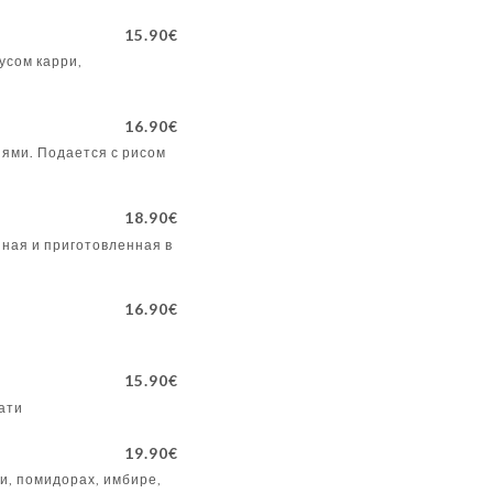
15.90€
усом карри,
16.90€
ями. Подается с рисом
18.90€
ная и приготовленная в
16.90€
15.90€
ати
19.90€
ри, помидорах, имбире,