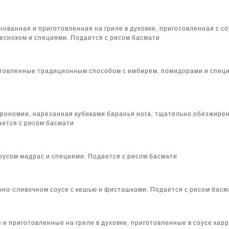
нованная и приготовленная на гриле в духовке, приготовленная с со
есноком и специями. Подается с рисом басмати
отовленные традиционным способом с имбирем, помидорами и специ
трономии, нарезанная кубиками баранья нога, тщательно обезжирен
ается с рисом басмати
оусом мадрас и специями. Подается с рисом басмати
чно-сливочном соусе с кешью и фисташками. Подается с рисом басм
и приготовленные на гриле в духовке, приготовленные в соусе кар