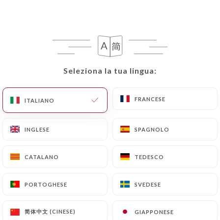
Biryani di gamberi
Gamberi sgusciati, lessati in riso basmati con
piselli, frutta secca, spezie e salsa fatta in casa
17.90€
Seleziona la tua lingua:
Seleziona la tua lingua:
FRANCESE
FRANCESE
ITALIANO
ITALIANO
I NOSTRI PIATTI
Massalla di pollo
INGLESE
INGLESE
SPAGNOLO
SPAGNOLO
Pollo disossato marinato e grigliato al forno,
preparato con salsa al curry, pomodoro, zenzero,
CATALANO
CATALANO
TEDESCO
TEDESCO
aglio e spezie. Servito con Riso Basmati
15.90€
PORTOGHESE
PORTOGHESE
SVEDESE
SVEDESE
Carne di manzo
简体中文 (CINESE)
简体中文 (CINESE)
GIAPPONESE
GIAPPONESE