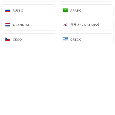
Bocconcini di manzo, cucinati alla maniera
tradizionale con zenzero, pomodoro e spezie.
RUSSO
RUSSO
ARABO
ARABO
Servito con Riso Basmati
16.90€
한국어 (COREANO)
한국어 (COREANO)
OLANDESE
OLANDESE
Curry di agnello
CECO
CECO
GRECO
GRECO
Un classico della gastronomia indiana, il cosciotto
d'agnello a dadini accuratamente sgrassato e cotto
nella nostra salsa al curry. Servito con riso basmati
18.90€
Gamberoni di Madras
Gamberi sgusciati, con salsa di madras e spezie.
Servito con Riso Basmati
16.90€
Pollo al BURRO