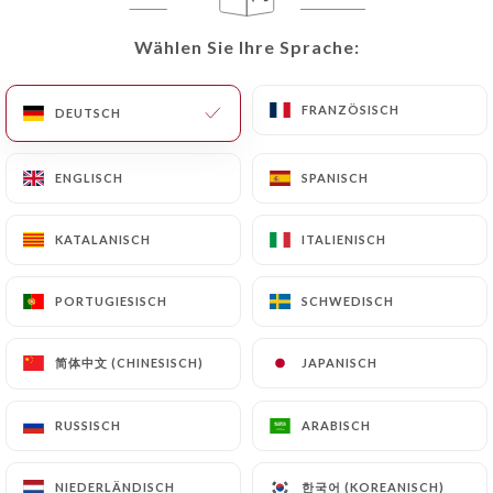
Wählen Sie Ihre Sprache:
Wählen Sie Ihre Sprache:
Shaheen Tandoor
FRANZÖSISCH
FRANZÖSISCH
DEUTSCH
DEUTSCH
Time
ENGLISCH
ENGLISCH
SPANISCH
SPANISCH
KATALANISCH
KATALANISCH
ITALIENISCH
ITALIENISCH
160 BEWERTUNG
RESTAURANT PAKISTANAIS ET INDIENS
PORTUGIESISCH
PORTUGIESISCH
SCHWEDISCH
SCHWEDISCH
27 Rue Des Charmettes
69100 Villeurbanne France
简体中文 (CHINESISCH)
简体中文 (CHINESISCH)
JAPANISCH
JAPANISCH
RUSSISCH
RUSSISCH
ARABISCH
ARABISCH
Über uns
한국어 (KOREANISCH)
한국어 (KOREANISCH)
NIEDERLÄNDISCH
NIEDERLÄNDISCH