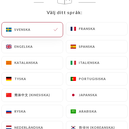
Välj ditt språk:
Välj ditt språk:
Shaheen Tandoor
FRANSKA
FRANSKA
SVENSKA
SVENSKA
Time
ENGELSKA
ENGELSKA
SPANSKA
SPANSKA
KATALANSKA
KATALANSKA
ITALIENSKA
ITALIENSKA
160 OMDÖME
RESTAURANT PAKISTANAIS ET INDIENS
TYSKA
TYSKA
PORTUGISISKA
PORTUGISISKA
27 Rue Des Charmettes
69100 Villeurbanne France
简体中文 (KINESISKA)
简体中文 (KINESISKA)
JAPANSKA
JAPANSKA
RYSKA
RYSKA
ARABISKA
ARABISKA
Vilka är vi?
한국어 (KOREANSKA)
한국어 (KOREANSKA)
NEDERLÄNDSKA
NEDERLÄNDSKA