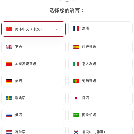
选择您的语言：
选择您的语言：
Shaheen Tandoor
法语
法语
简体中文（中文）
简体中文（中文）
Time
英语
英语
西班牙语
西班牙语
加泰罗尼亚语
加泰罗尼亚语
意大利语
意大利语
160 评论
RESTAURANT PAKISTANAIS ET INDIENS
德语
德语
葡萄牙语
葡萄牙语
27 Rue Des Charmettes
69100 Villeurbanne France
瑞典语
瑞典语
日语
日语
俄语
俄语
阿拉伯语
阿拉伯语
餐厅简介
荷兰语
荷兰语
한국어（韩语）
한국어（韩语）