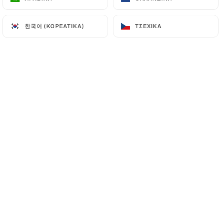
한국어 (ΚΟΡΕΆΤΙΚΑ)
한국어 (ΚΟΡΕΆΤΙΚΑ)
ΤΣΈΧΙΚΑ
ΤΣΈΧΙΚΑ
Au
Tandoor Time
on propose des
spécialités, de l’entrée jusqu’au dessert
en passant par les boissons. Sans doute,
faut’ il rappeler que la cuisine de cette
partie du monde est particulièrement
parfumée et épicée, avis aux amateurs.
On cuisine à la tandoori, à savoir, mariné
avec des épices ou façon tikka, mélange
d'épices relevé.