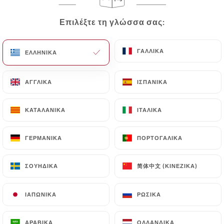
Επιλέξτε τη γλώσσα σας:
Επιλέξτε τη γλώσσα σας:
Shaheen Tandoor
ΓΑΛΛΙΚΆ
ΓΑΛΛΙΚΆ
ΕΛΛΗΝΙΚΆ
ΕΛΛΗΝΙΚΆ
Time
ΑΓΓΛΙΚΆ
ΑΓΓΛΙΚΆ
ΙΣΠΑΝΙΚΆ
ΙΣΠΑΝΙΚΆ
ΚΑΤΑΛΑΝΙΚΆ
ΚΑΤΑΛΑΝΙΚΆ
ΙΤΑΛΙΚΆ
ΙΤΑΛΙΚΆ
160 ΑΞΙΟΛΌΓΗΣΗ
RESTAURANT PAKISTANAIS ET INDIENS
ΓΕΡΜΑΝΙΚΆ
ΓΕΡΜΑΝΙΚΆ
ΠΟΡΤΟΓΑΛΙΚΆ
ΠΟΡΤΟΓΑΛΙΚΆ
27 Rue Des Charmettes
69100 Villeurbanne France
简体中文 (ΚΙΝΈΖΙΚΑ)
简体中文 (ΚΙΝΈΖΙΚΑ)
ΣΟΥΗΔΙΚΆ
ΣΟΥΗΔΙΚΆ
ΙΑΠΩΝΙΚΆ
ΙΑΠΩΝΙΚΆ
ΡΩΣΙΚΆ
ΡΩΣΙΚΆ
Ποιοι είμαστε;
ΑΡΑΒΙΚΆ
ΑΡΑΒΙΚΆ
ΟΛΛΑΝΔΙΚΆ
ΟΛΛΑΝΔΙΚΆ