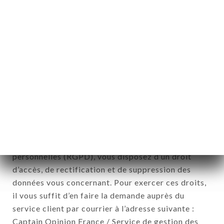
12. Utilisation des données dans le
cadre de l'inscription à la newsletter.
Données récoltées aux fins d’envoi d’offres
commerciales relatives à l’enseigne SHAHEEN
TANDOOR TIME. Les données récoltées pourront
être traitées par l’ensemble des filiales et sous
filiales de la société.
Conformément à la loi Informatique et Liberté du 6
Janvier 1978 et modifiée en 2004 ainsi qu’au
Règlement sur la protection des données
personnelles (RGPD), vous disposez d’un droit
d’accès, de rectification et de suppression des
données vous concernant. Pour exercer ces droits,
il vous suffit d’en faire la demande auprès du
service client par courrier à l’adresse suivante :
Captain Opinion France / Service de gestion des