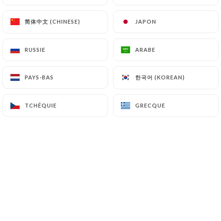
héberger ou transférer les Informations collectées
sur ses Clients vers un pays situé en dehors de
简体中文 (CHINESE)
简体中文 (CHINESE)
JAPON
JAPON
l’Union européenne ou reconnu comme « non
adéquat » par la Commission européenne sans en
RUSSIE
RUSSIE
ARABE
ARABE
informer préalablement le client. Pour autant,
https://tandoor-time-lyon.fr
reste libre du choix
한국어 (KOREAN)
한국어 (KOREAN)
PAYS-BAS
PAYS-BAS
de ses sous-traitants techniques et commerciaux à
la condition qu’il présentent les garanties
TCHÉQUIE
TCHÉQUIE
GRECQUE
GRECQUE
suffisantes au regard des exigences du Règlement
Général sur la Protection des Données (RGPD : n°
2016-679).
https://tandoor-time-lyon.fr
s’engage à prendre
toutes les précautions nécessaires afin de
préserver la sécurité des Informations et
notamment qu’elles ne soient pas communiquées à
des personnes non autorisées. Cependant, si un