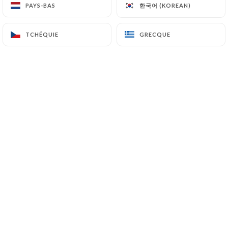
한국어 (KOREAN)
한국어 (KOREAN)
PAYS-BAS
PAYS-BAS
TCHÉQUIE
TCHÉQUIE
GRECQUE
GRECQUE
Au
Tandoor Time
on propose des
spécialités, de l’entrée jusqu’au dessert
en passant par les boissons. Sans doute,
faut’ il rappeler que la cuisine de cette
partie du monde est particulièrement
parfumée et épicée, avis aux amateurs.
On cuisine à la tandoori, à savoir, mariné
avec des épices ou façon tikka, mélange
d'épices relevé.