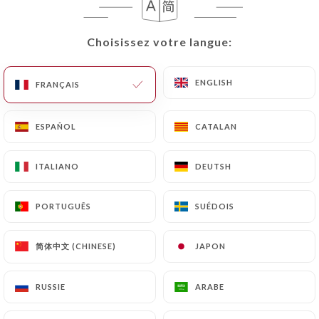
Choisissez votre langue:
Choisissez votre langue:
Shaheen Tandoor
ENGLISH
ENGLISH
FRANÇAIS
FRANÇAIS
Time
ESPAÑOL
ESPAÑOL
CATALAN
CATALAN
160 AVIS
ITALIANO
ITALIANO
DEUTSH
DEUTSH
RESTAURANT PAKISTANAIS ET INDIENS
27 Rue Des Charmettes
PORTUGUÊS
PORTUGUÊS
SUÉDOIS
SUÉDOIS
69100 Villeurbanne France
简体中文 (CHINESE)
简体中文 (CHINESE)
JAPON
JAPON
RUSSIE
RUSSIE
ARABE
ARABE
Qui sommes nous?